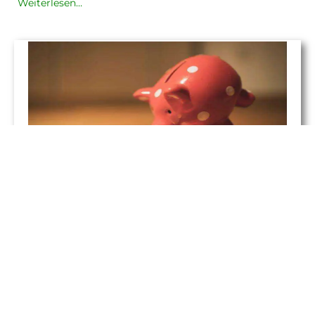
Weiterlesen…
Spareinlagen und ihre
Zinssätze erklärt
Unter Spareinlagen werden alle Einlagen verstanden, die
von einer Bank herausgegeben werden und bei denen
eine Urkunde ausgestellt wird. Die wohl bekannteste
Form der Spareinlage ist das klassische