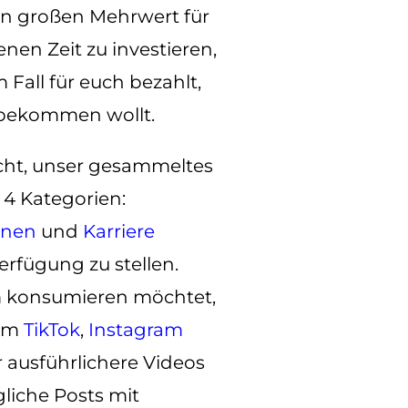
nen großen Mehrwert für
nen Zeit zu investieren,
 Fall für euch bezahlt,
f bekommen wollt.
cht, unser gesammeltes
 4 Kategorien:
enen
und
Karriere
erfügung zu stellen.
rm konsumieren möchtet,
rem
TikTok
,
Instagram
 ausführlichere Videos
liche Posts mit