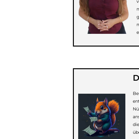
v
m
g
m
e
D
Be
en
Nü
an
di
üb